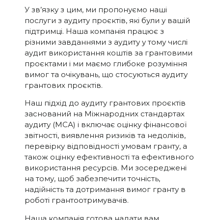
У зв’язку з цим, ми пропонуємо наші
послуги з аудиту проєктів, які були у вашій
підтримці. Наша компанія працює з
різними завданнями з аудиту у тому числі
аудит використання коштів за грантовими
проєктами і ми маємо глибоке розуміння
вимог та очікувань, що стосуються аудиту
грантових проєктів.
Наш підхід до аудиту грантових проєктів
заснований на Міжнародних стандартах
аудиту (МСА) і включає оцінку фінансової
звітності, виявлення ризиків та недоліків,
перевірку відповідності умовам гранту, а
також оцінку ефективності та ефективного
використання ресурсів. Ми зосереджені
на тому, щоб забезпечити точність,
надійність та дотримання вимог гранту в
роботі грантоотримувачів.
Наша компанія готова надати вам