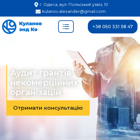
г. Одеса, вул. Польський узвіз, 10
kulanov.alexander@gmail.com
+38 050 331 58 47
Аудит грантів
некомерційних
організацій
Отримати консультацію