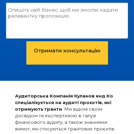
Отримати консультацію
A
lt
e
r
n
a
ti
Аудиторська Компанія Куланов енд Ко
v
спеціалізується на аудиті проєктів, які
e
отримують гранти
. Ми відомі своїм
:
досвідом та експертизою в галузі
фінансового аудиту, а також знаннями
вимог, які стосуються грантових проєктів.